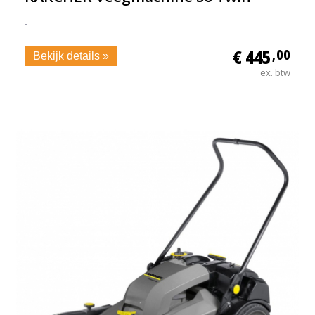
-
€ 445
,00
Bekijk details »
ex. btw