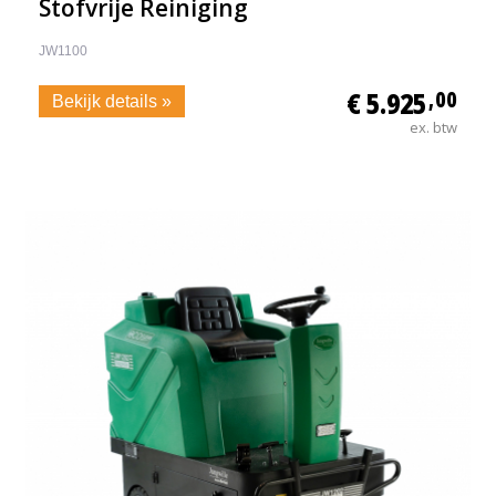
Stofvrije Reiniging
JW1100
€ 5.925
,00
Bekijk details »
ex. btw