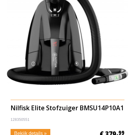
Nilfisk Elite Stofzuiger BMSU14P10A1
128350551
€ 379
,99
Bekijk details »