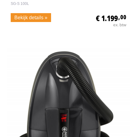
SG-S 100L
€ 1.199
,00
Bekijk details »
ex. btw