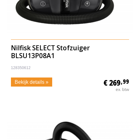
Nilfisk SELECT Stofzuiger
BLSU13P08A1
128350612
€ 269
,99
Bekijk details »
ex. btw