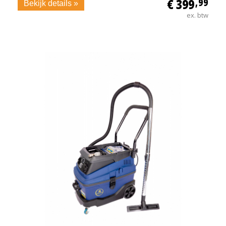
€ 399
,99
Bekijk details »
ex. btw