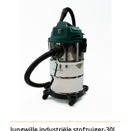
Jungwille industriële stofzuiger-30L