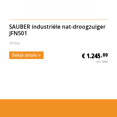
SAUBER industriële nat-droogzuiger
JFN501
JFN501
€ 1.245
,00
Bekijk details »
ex. btw