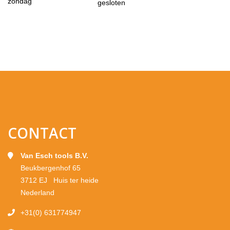
zondag
gesloten
CONTACT
Van Esch tools B.V.
Beukbergenhof 65
3712 EJ Huis ter heide
Nederland
+31(0) 631774947