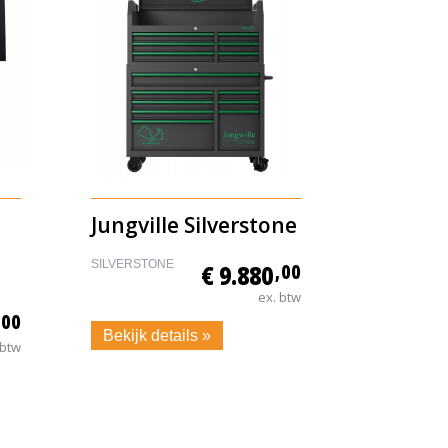
Jungville Silverstone
SILVERSTONE
€ 9.880
,00
ex. btw
,00
Bekijk details »
 btw