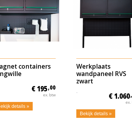
agnet containers
Werkplaats
ngwille
wandpaneel RVS
zwart
€ 195
,00
-
€ 1.060
ex. btw
ex.
ekijk details »
Bekijk details »