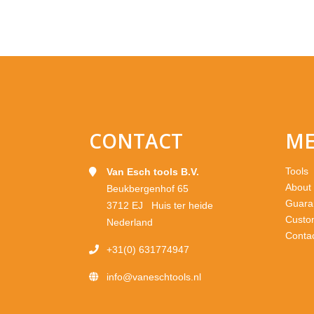
CONTACT
M
Tools
Van Esch tools B.V.
About
Beukbergenhof 65
Guara
3712 EJ Huis ter heide
Custo
Nederland
Conta
+31(0) 631774947
info@vaneschtools.nl