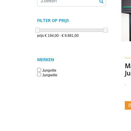
FILTER OP PRIJS
prijs
€ 194,00 - € 9.881,00
MERKEN
M
Jungville
Ju
Jungwille
-
B