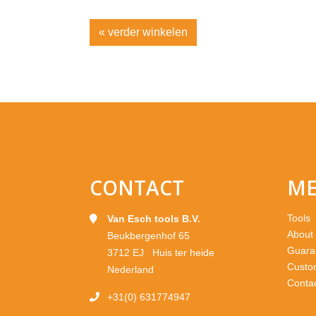
« verder winkelen
CONTACT
M
Tools
Van Esch tools B.V.
About
Beukbergenhof 65
Guara
3712 EJ Huis ter heide
Custo
Nederland
Conta
+31(0) 631774947