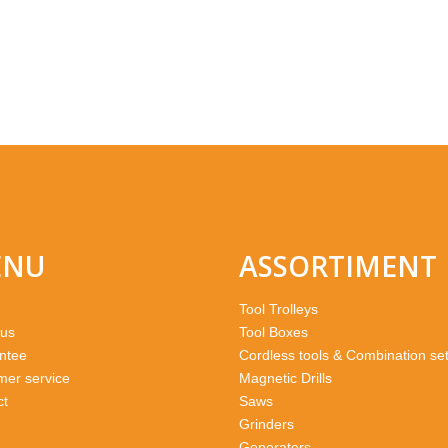
ENU
ASSORTIMENT
Tool Trolleys
 us
Tool Boxes
ntee
Cordless tools & Combination se
mer service
Magnetic Drills
ct
Saws
Grinders
Generators